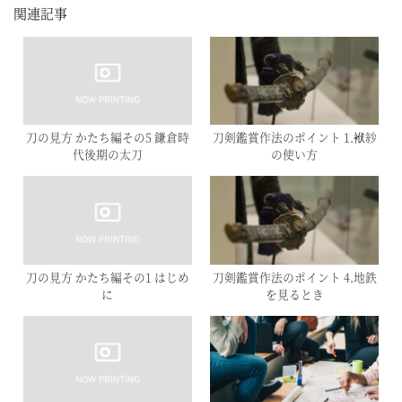
関連記事
刀の見方 かたち編その5 鎌倉時
刀剣鑑賞作法のポイント 1.袱紗
代後期の太刀
の使い方
刀の見方 かたち編その1 はじめ
刀剣鑑賞作法のポイント 4.地鉄
に
を見るとき