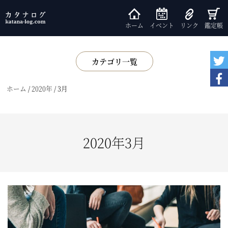
ホーム
イベント
リンク
鑑定帳
カテゴリ一覧
展示
ホーム
/
2020年
/
3月
書籍
鑑賞会
小話
2020年3月
基礎知識