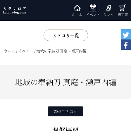
ホーム
イベント
リンク
鑑定帳
カテゴリ一覧
展示
ホーム
/
イベント
/
地域の奉納刀 真庭・瀬戸内編
書籍
鑑賞会
小話
地域の奉納刀 真庭・瀬戸内編
基礎知識
2022年4月27日
開催概要