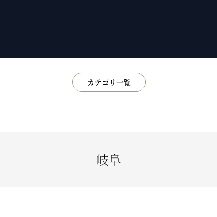
カテゴリ一覧
展示
書籍
鑑賞会
小話
岐阜
基礎知識