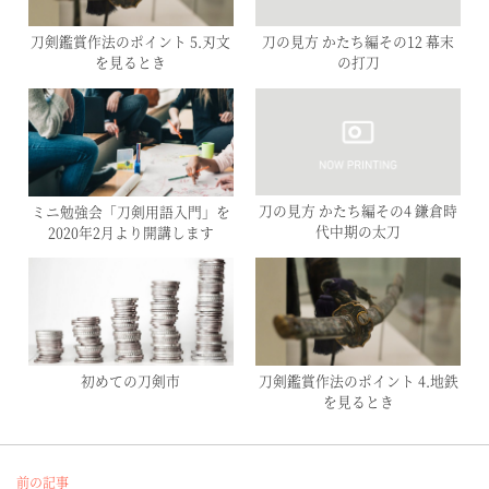
刀剣鑑賞作法のポイント 5.刃文
刀の見方 かたち編その12 幕末
を見るとき
の打刀
ミニ勉強会「刀剣用語入門」を
刀の見方 かたち編その4 鎌倉時
2020年2月より開講します
代中期の太刀
初めての刀剣市
刀剣鑑賞作法のポイント 4.地鉄
を見るとき
前の記事