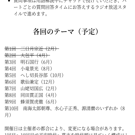
質問事項は用語解説中にチャットで投げていただき、パ
ートごとの質問回答タイムにお答えするラジオ放送スタ
イルで進めます。
各回のテーマ（予定）
第1回 三日月宗近（2月）
第2回 大包平（4月）
第3回 明石国行（6月）
第4回 小竜景光（8月）
第5回 へし切長谷部（10月）
第6回 歌仙兼定（12月）
第7回 山姥切国広（2月）
第8回 同田貫正国（4月）
第9回 蜂須賀虎徹（6月）
第10回 南海太郎朝尊、水心子正秀、源清麿のいずれか（8
月）
開催日は主催者の都合により、変更になる場合があります。
1回目〜10回目で平安時代〜幕末を時代順に見ていく構成にし