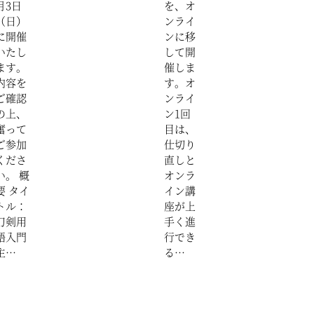
月3日
を、オ
（日）
ンライ
に開催
ンに移
いたし
して開
ます。
催しま
内容を
す。オ
ご確認
ンライ
の上、
ン1回
奮って
目は、
ご参加
仕切り
くださ
直しと
い。 概
オンラ
要 タイ
イン講
トル：
座が上
刀剣用
手く進
語入門
行でき
主…
る…