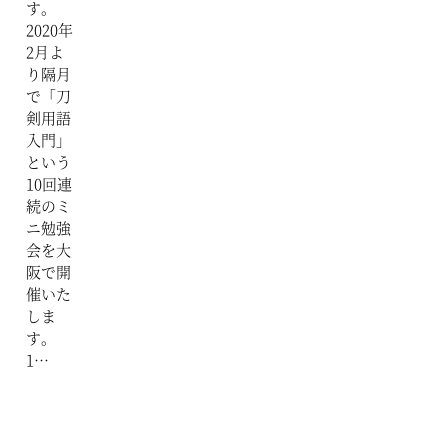
す。
2020年
2月よ
り隔月
で「刀
剣用語
入門」
という
10回連
続のミ
ニ勉強
会を大
阪で開
催いた
しま
す。
1…