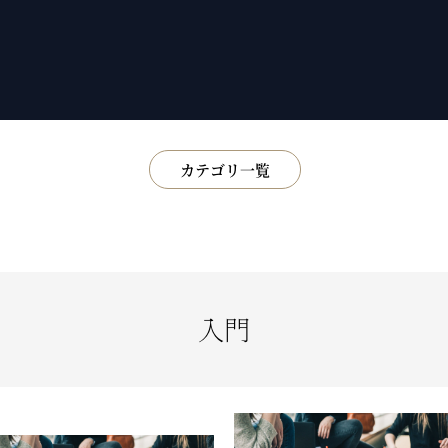
カテゴリ一覧
展示
書籍
鑑賞会
小話
入門
基礎知識