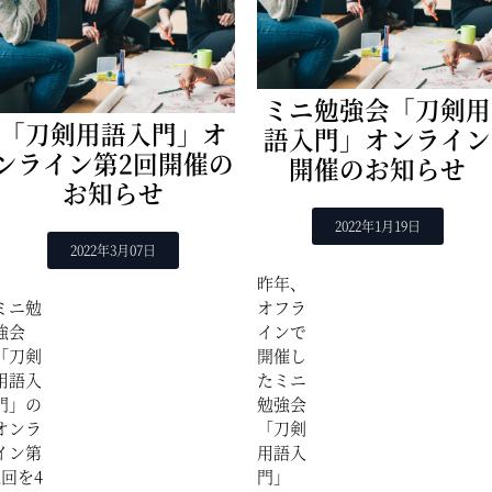
ミニ勉強会「刀剣用
「刀剣用語入門」オ
語入門」オンライン
ンライン第2回開催の
開催のお知らせ
お知らせ
2022年1月19日
2022年3月07日
昨年、
ミニ勉
オフラ
強会
インで
「刀剣
開催し
用語入
たミニ
門」の
勉強会
オンラ
「刀剣
イン第
用語入
2回を4
門」