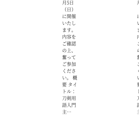
月5日
（日）
に開催
いたし
ます。
内容を
ご確認
の上、
奮って
ご参加
くださ
い。 概
要 タイ
トル：
刀剣用
語入門
主…