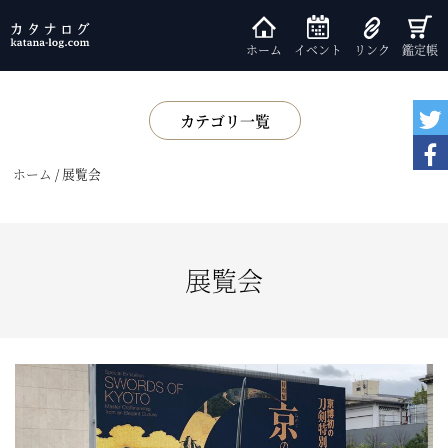
ホーム
イベント
リンク
鑑定帳
カテゴリ一覧
展示
ホーム
/
展覧会
書籍
鑑賞会
小話
展覧会
基礎知識